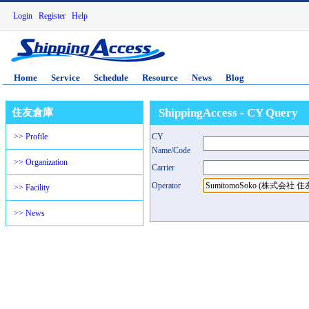
Login
Register
Help
Home
Service
Schedule
Resource
News
Blog
ShippingAccess - CY Query
住友倉庫
>> Profile
CY
Name/Code
>> Organization
Carrier
Operator
>> Facility
>> News