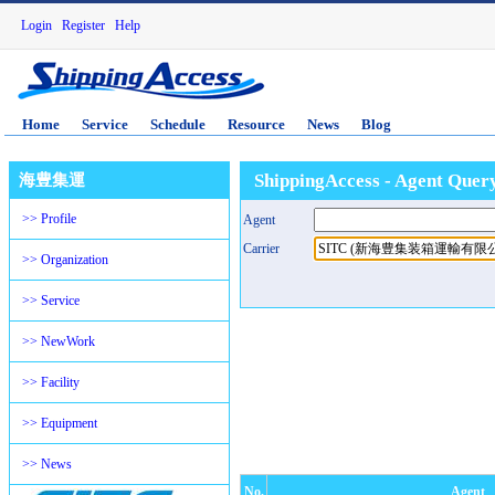
Login
Register
Help
Home
Service
Schedule
Resource
News
Blog
ShippingAccess - Agent Quer
海豊集運
>> Profile
Agent
Carrier
>> Organization
>> Service
>> NewWork
>> Facility
>> Equipment
>> News
No.
Agent