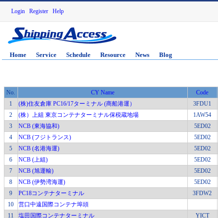
Login
Register
Help
Home
Service
Schedule
Resource
News
Blog
No.
CY Name
Code
1
(株)住友倉庫 PC16/17ターミナル (商船港運）
3FDU1
2
(株）上組 東京コンテナターミナル保税蔵地場
1AW54
3
NCB (東海協和)
5ED02
4
NCB (フジトランス)
5ED02
5
NCB (名港海運)
5ED02
6
NCB (上組)
5ED02
7
NCB (旭運輸)
5ED02
8
NCB (伊勢湾海運)
5ED02
9
PC18コンテナターミナル
3FDW2
10
営口中遠国際コンテナ埠頭
11
塩田国際コンテナターミナル
YICT