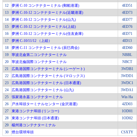
12
夢洲 C-10 コンテナターミナル (郵船港運)
4ED51
13
夢洲 C-10-12 コンテナターミナル(近畿港運)
4ED73
14
夢洲 C-10-12 コンテナターミナル(山九)
4ED77
15
夢洲 C-10-12 コンテナターミナル(上組)
4ED76
16
夢洲 C-10-12 コンテナターミナル(住友倉庫)
4ED71
17
夢洲 C-10/11/12 （上組）
4ID13
18
夢洲 C-11 コンテナターミナル (辰巳商会)
4ED60
19
寧波北侖第二コンテナターミナル
NBBL
20
寧波北倫国際コンテナターミナル
NBCT
21
広島港国際コンテナターミナル (シーゲート)
3WDB1
22
広島港国際コンテナターミナル (マロックス)
3WDD1
23
広島港国際コンテナターミナル (日本通運)
3WDC1
24
広島港国際コンテナターミナル (山九)
3WDA1
25
張家港永嘉コンテナターミナル
Win Ha
26
戸水埠頭ターミナルセンター (金沢港運)
4ZD03
27
東港コンテナ埠頭 (リンコー)
1OD01
28
東港コンテナ埠頭 (日本通運)
1OD02
29
楊州港コンテナターミナル
30
煙台環球埠頭
CSXTY