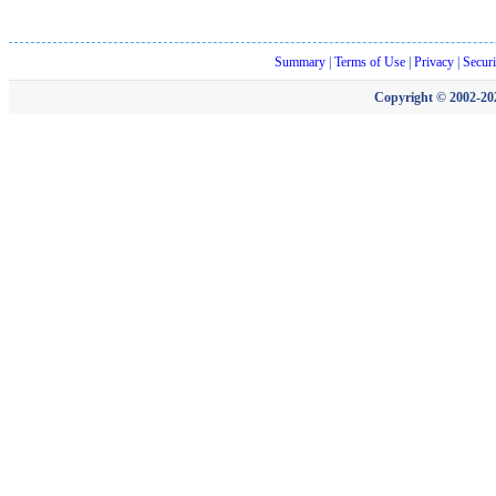
Summary
|
Terms of Use
|
Privacy
|
Securi
Copyright © 2002-202