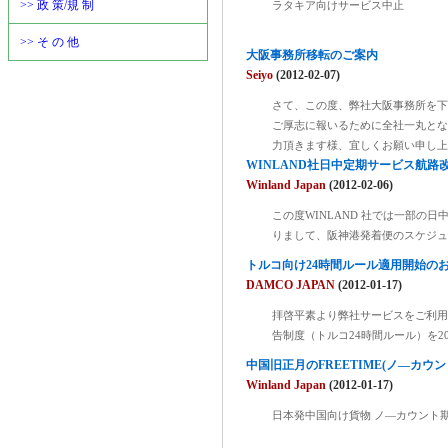
>> 政 策/規 制
ラタキア向けサービス中止
>> そ の 他
大阪事務所移転のご案内
Seiyo
(2012-02-07)
さて、この度、弊社大阪事務所を下
ご厚志に報いるために全社一丸とな
力頂きます様、宜しくお願い申し上
WINLAND社日中定期サービス航路
Winland Japan
(2012-02-06)
この度WINLAND 社では一部
りまして、阪神港発着便のスケジュ
トルコ向け24時間ルール適用開始の
DAMCO JAPAN
(2012-01-17)
拝啓平素より弊社サービスをご利用
告制度（トルコ24時間ルール）を2
中国旧正月のFREETIME(ノ—カウ
Winland Japan
(2012-01-17)
日本発中国向け貨物 ノ—カウント期間