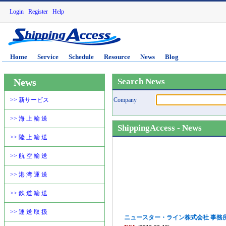
Login
Register
Help
Home
Service
Schedule
Resource
News
Blog
News
Search News
>> 新サービス
Company
>> 海 上 輸 送
ShippingAccess - News
>> 陸 上 輸 送
>> 航 空 輸 送
>> 港 湾 運 送
>> 鉄 道 輸 送
>> 運 送 取 扱
ニュースター・ライン株式会社 事務