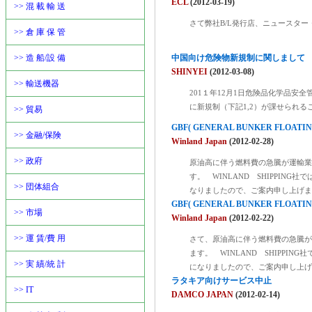
ECL
(2012-03-19)
>> 混 載 輸 送
さて弊社B/L発行店、ニュースタ
>> 倉 庫 保 管
>> 造 船/設 備
中国向け危険物新規制に関しまして
SHINYEI
(2012-03-08)
>> 輸送機器
201１年12月1日危険品化学品安
に新規制（下記1,2）が課せられる
>> 貿易
GBF( GENERAL BUNKER FLOA
>> 金融/保険
Winland Japan
(2012-02-28)
>> 政府
原油高に伴う燃料費の急騰が運輸業
す。 WINLAND SHIPPING
>> 団体組合
なりましたので、ご案内申し上げま
GBF( GENERAL BUNKER FLOA
>> 市場
Winland Japan
(2012-02-22)
>> 運 賃/費 用
さて、原油高に伴う燃料費の急騰が
ます。 WINLAND SHIPPIN
>> 実 績/統 計
になりましたので、ご案内申し上げ
ラタキア向けサービス中止
>> IT
DAMCO JAPAN
(2012-02-14)